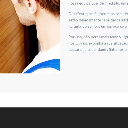
nossa equipa que, de imediato, um 
De referir que só operamos com téc
estão devidamente habilitados a lid
garantindo sempre um serviço célere
Por isso, não perca mais tempo. Li
nos Olivais, exponha a sua situação
causar quaisquer danos (internos e