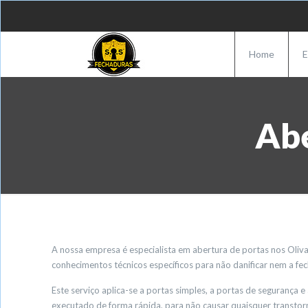
Home
E
Abe
A nossa empresa é especialista em abertura de portas nos Oliva
conhecimentos técnicos específicos para não danificar nem a fe
Este serviço aplica-se a portas simples, a portas de segurança 
executado de forma rápida, para não causar quaisquer transtorn