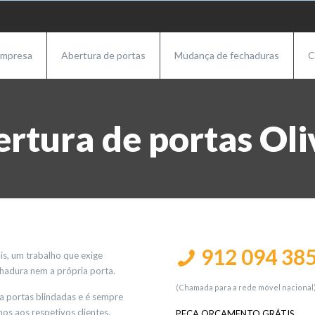
mpresa
Abertura de portas
Mudança de fechaduras
C
rtura de portas Oli
912 094 38
is, um trabalho que exige
chadura nem a própria porta.
(Chamada para a rede móvel nacional
e a portas blindadas e é sempre
os aos respetivos clientes.
PEÇA ORÇAMENTO GRÁTIS