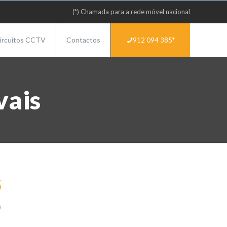
(*) Chamada para a rede móvel nacional
ircuitos CCTV
Contactos
912 094 385*
vais
5
)