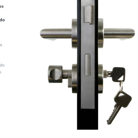
os
ado
de
ido
s