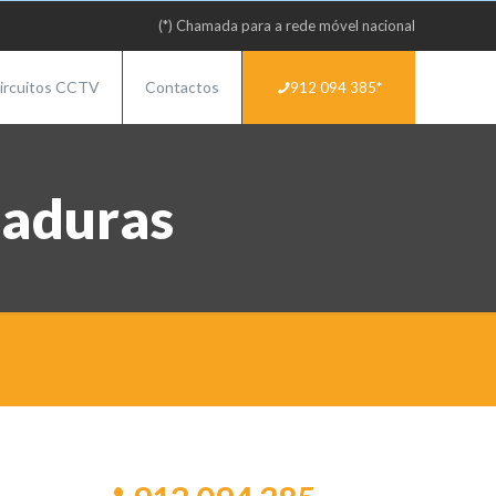
(*) Chamada para a rede móvel nacional
ircuitos CCTV
Contactos
912 094 385*
haduras