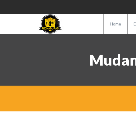
Home
E
Mudanç