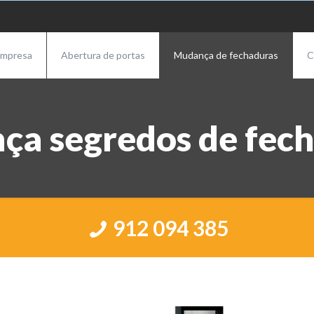
mpresa
Abertura de portas
Mudança de fechaduras
C
a segredos de fec
912 094 385