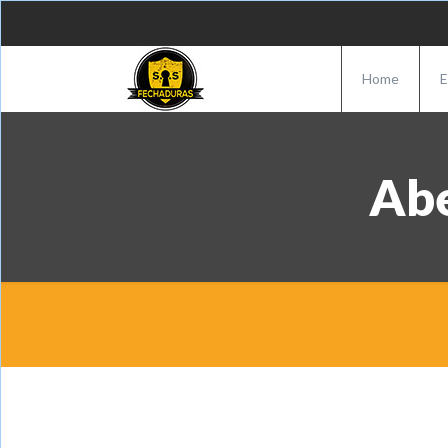
Home
E
Abe