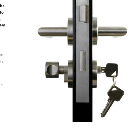
lhe
do
,
 em
ou
ja
de