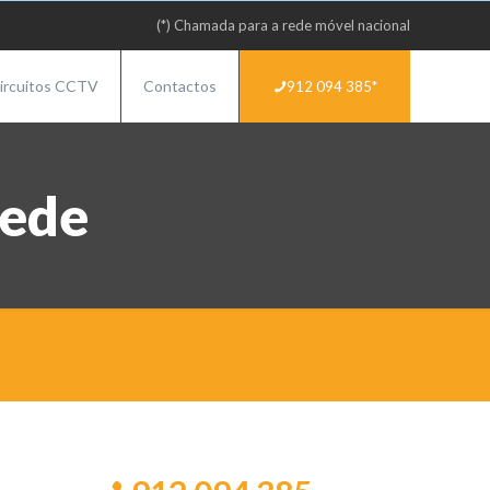
(*) Chamada para a rede móvel nacional
ircuitos CCTV
Contactos
912 094 385*
rede