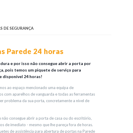
S DE SEGURANÇA
as Parede 24 horas
ura e por isso não consegue abrir a porta por
rça, pois temos um piquete de serviço para
 disponível 24 horas!
amos ao espaço mencionado uma equipa de
dos com aparelhos de vanguarda e todas as ferramentas
uer problema da sua porta, concretamente a nível de
não consegue abrir a porta de casa ou do escritório,
os de imediato - mesmo que lhe pareça fora de horas.
tes de assistência para abertura de portas na Parede