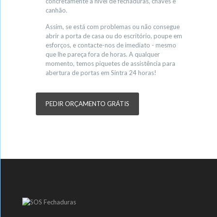
concretamente a nível de fechaduras, chaves e
canhão.
Assim, se está com problemas ou não consegue
abrir a porta de casa ou do escritório, poupe em
esforços, e contacte-nos de imediato - mesmo
que lhe pareça fora de horas. A qualquer
momento, temos piquetes de assistência para
abertura de portas em Sintra 24 horas!
PEDIR ORÇAMENTO GRÁTIS