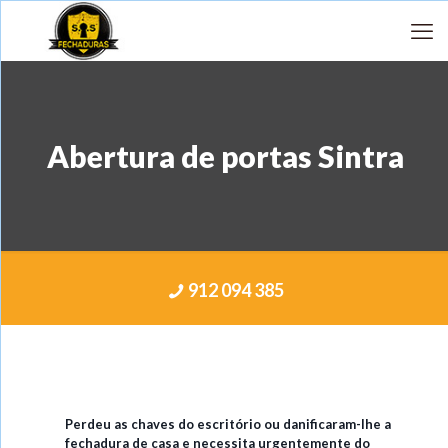
Abertura de portas Sintra
912 094 385
Perdeu as chaves do escritório ou danificaram-lhe a
fechadura de casa e necessita urgentemente do