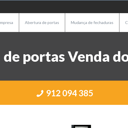
mpresa
Abertura de portas
Mudança de fechaduras
C
 de portas Venda do
912 094 385