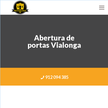
Abertura de
portas Vialonga
912 094 385