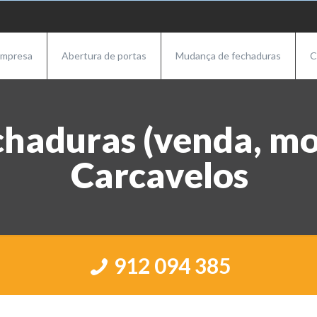
mpresa
Abertura de portas
Mudança de fechaduras
C
chaduras (venda, mo
Carcavelos
912 094 385