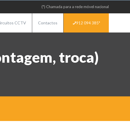
(*) Chamada para a rede móvel nacional
ircuitos CCTV
Contactos
912 094 385*
ntagem, troca)