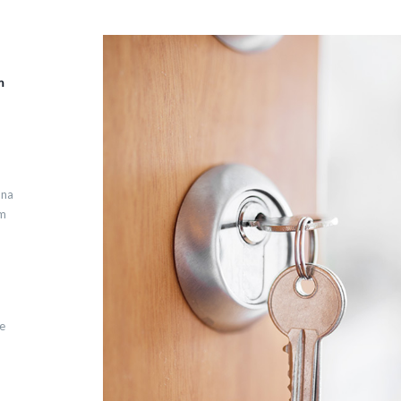
m
 na
em
e