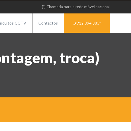
(*) Chamada para a rede móvel nacional
ircuitos CCTV
Contactos
912 094 385*
ntagem, troca)