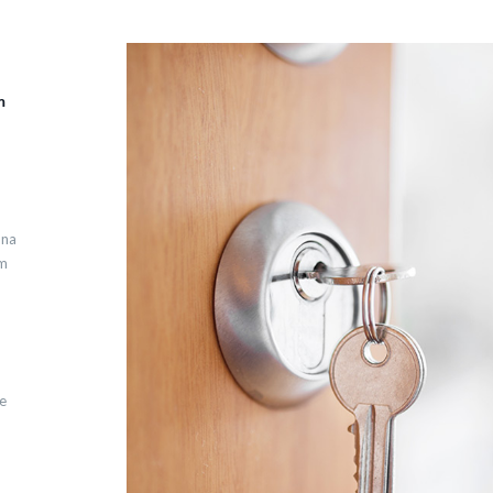
m
 na
em
e