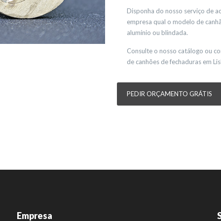
Disponha do nosso serviço de ac
empresa qual o modelo de canhão
alumínio ou blindada.
Consulte o nosso catálogo ou co
de canhões de fechaduras em Lis
PEDIR ORÇAMENTO GRÁTIS
Empresa