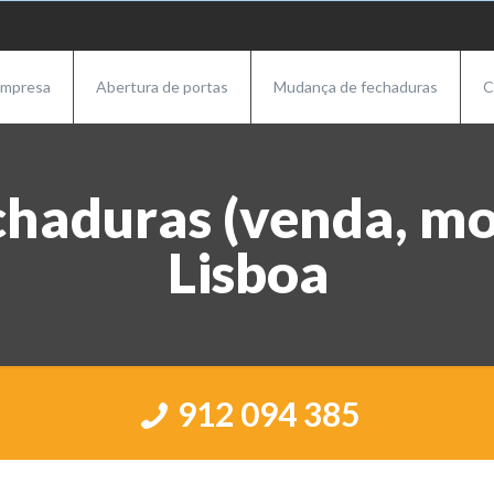
mpresa
Abertura de portas
Mudança de fechaduras
C
chaduras (venda, mo
Lisboa
912 094 385