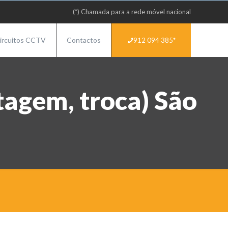
(*) Chamada para a rede móvel nacional
ircuitos CCTV
Contactos
912 094 385*
agem, troca) São