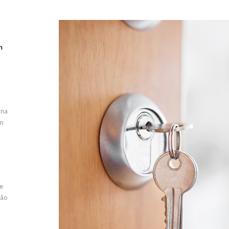
m
 na
em
e
São