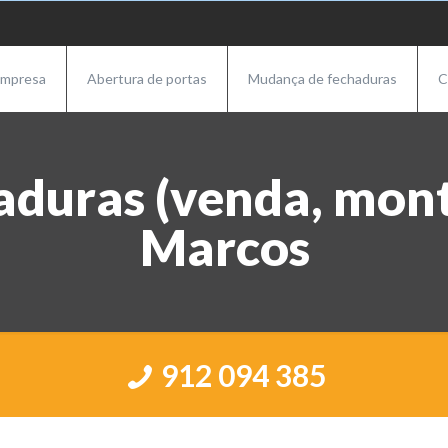
mpresa
Abertura de portas
Mudança de fechaduras
C
aduras (venda, mont
Marcos
912 094 385