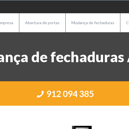
mpresa
Abertura de portas
Mudança de fechaduras
C
nça de fechaduras 
912 094 385