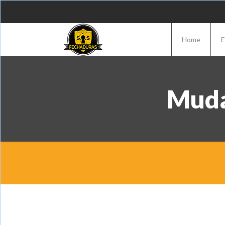
Home
E
Muda