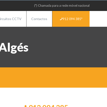
(*) Chamada para a rede móvel nacional
ircuitos CCTV
Contactos
912 094 385*
Algés