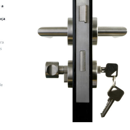
 a
nça
ura
s
de