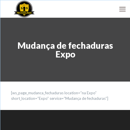
Mudança de fechaduras
Expo
[ws_page_mudanca_fechaduras location=”na Expo”
short_location=”Expo” service=”Mudança de fechaduras”]